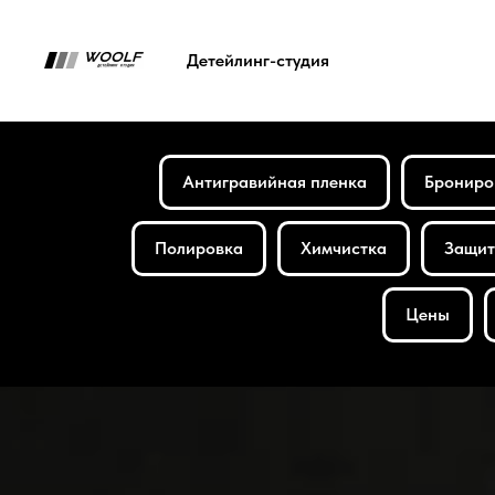
Детейлинг-студия
Антигравийная пленка
Брониро
Полировка
Химчистка
Защит
Цены