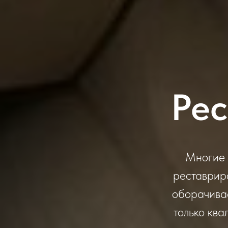
Рес
Многие 
реставриро
оборачивае
только кв