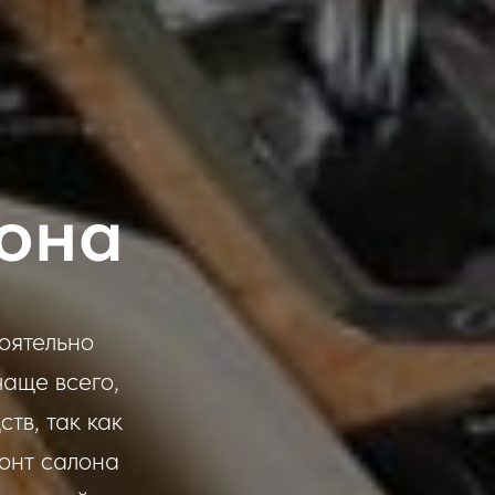
она
оятельно
чаще всего,
тв, так как
онт салона