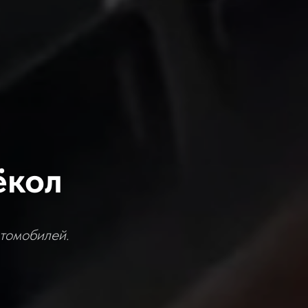
ёкол
втомобилей.