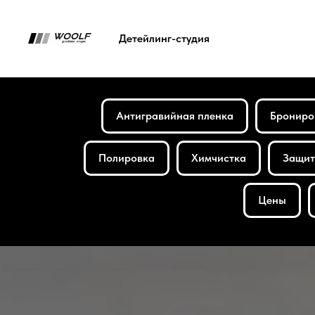
Детейлинг-студия
Антигравийная пленка
Брониро
Полировка
Химчистка
Защит
Цены