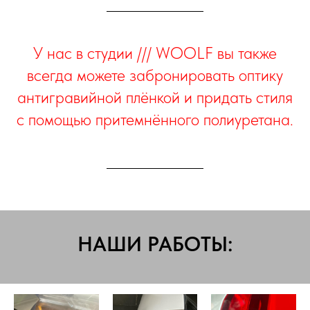
У нас в студии /// WOOLF вы также
всегда можете забронировать оптику
антигравийной плёнкой и придать стиля
с помощью притемнённого полиуретана.
НАШИ РАБОТЫ: