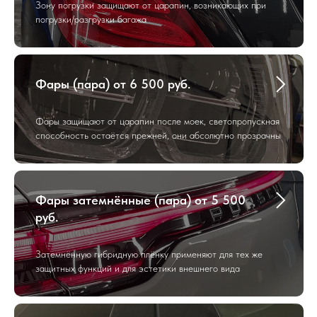
Зону погрузки защищают от царапин, возникающих при
погрузки/разгрузки багажа
Фары (пара) от 6 500 руб.
Фары защищают от царапин после моек, светопропускная
способность остаётся прежней, они абсолютно прозрачны
Фары затемнённые (пара) от 5 500
руб.
Затемнённую гибридную плёнку применяют для тех же
защитных функций и для эстетики внешнего вида