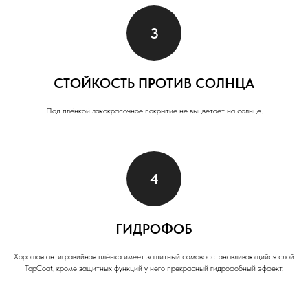
СТОЙКОСТЬ ПРОТИВ СОЛНЦА
Под плёнкой лакокрасочное покрытие не выцветает на солнце.
ГИДРОФОБ
Хорошая антигравийная плёнка имеет защитный самовосстанавливающийся слой
TopCoat, кроме защитных функций у него прекрасный гидрофобный эффект.