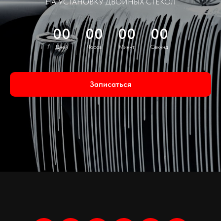
НА УСТАНОВКУ ДВОЙНЫХ СТЁКОЛ
00
00
00
00
Дней
Часов
Минут
Секунд
Записаться